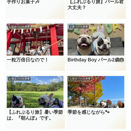
手作りお菓子🎶
【ふれぶるり旅】パール君
大丈夫？
お散歩での出来事
お家での出来事
一粒万倍日なので！
Birthday Boy パール2歳🎂
お散歩での出来事
お散歩での出来事
【ふれぶるり旅】暑い季節
季節を感じながら🐾
は、『朝んぽ』です。