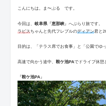
こんにちは。ま〜ぶる です。
今回は、
岐阜県
『
恵那峡
』へぶらり旅です。
ラピス
ちゃんと先代フレブルの
ディアン
君と2
目的は、「テラス席でお食事」と「公園でゆ
高速で向かう途中、
鞍ケ池PA
でドライブ休憩
『
鞍ケ池PA
』