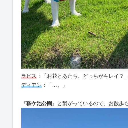
ラピス
：「お花とあたち、どっちがキレイ？
ディアン
：「…。」
『
鞍ケ池公園
』と繋がっているので、お散歩も