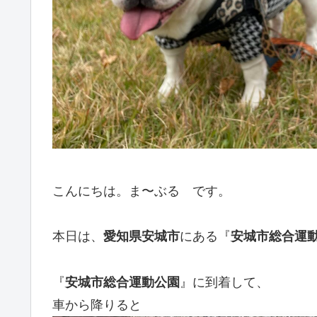
こんにちは。ま〜ぶる です。
本日は、
愛知県安城市
にある『
安城市総合運
『
安城市総合運動公園
』に到着して、
車から降りると