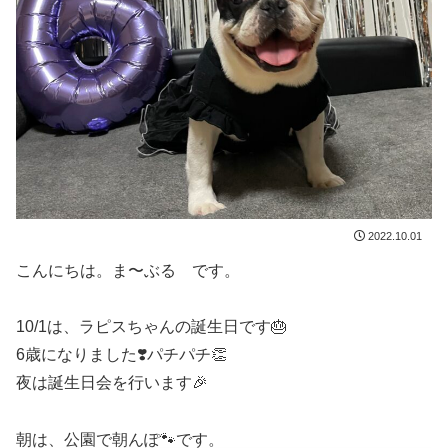
2022.10.01
こんにちは。ま〜ぶる です。
10/1は、ラピスちゃんの誕生日です🎂
6歳になりました❣️パチパチ👏
夜は誕生日会を行います🎉
朝は、公園で朝んぽ🐾です。