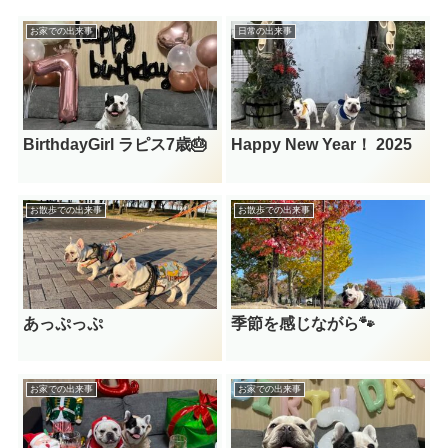
お家での出来事
日常の出来事
BirthdayGirl ラピス7歳🎂
Happy New Year！ 2025
お散歩での出来事
お散歩での出来事
あっぷっぷ
季節を感じながら🐾
お家での出来事
お家での出来事