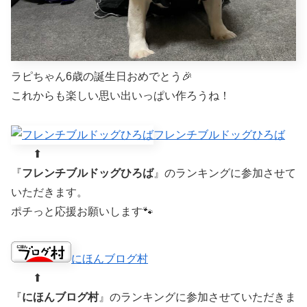
ラピちゃん6歳の誕生日おめでとう🎉
これからも楽しい思い出いっぱい作ろうね！
フレンチブルドッグひろば
⬆︎
『
フレンチブルドッグひろば
』のランキングに参加させて
いただきます。
ポチっと応援お願いします🐾
にほんブログ村
⬆︎
『
にほんブログ村
』のランキングに参加させていただきま