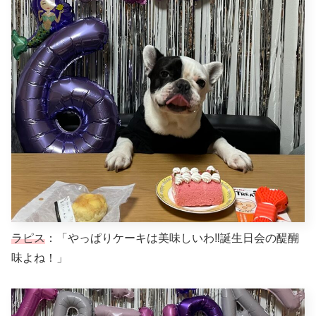
ラピス
：「やっぱりケーキは美味しいわ‼︎誕生日会の醍醐
味よね！」