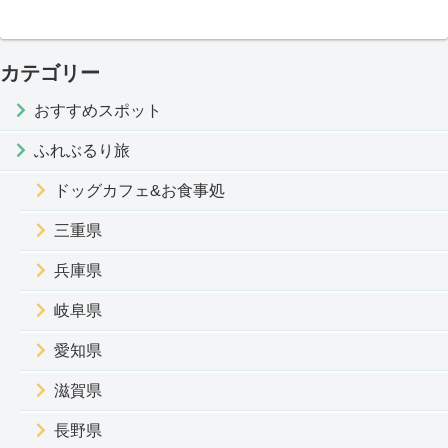
カテゴリー
おすすめスポット
ふれぶるり旅
ドッグカフェ&お食事処
三重県
兵庫県
岐阜県
愛知県
滋賀県
長野県