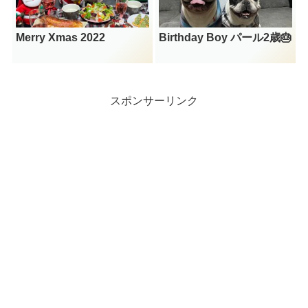
Merry Xmas 2022
Birthday Boy パール2歳🎂
スポンサーリンク