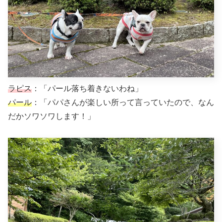
ラピス
：「パール落ち着きないわね」
パール
：「パパさんが楽しい所って言っていたので、なん
だかソワソワします！」