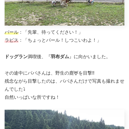
パール
：「先輩、待ってください！」
ラピス
：「ちょっとパール！しつこいわよ！」
ドッグラン
満喫後、『
羽布ダム
』に向かいました。
その途中にパパさんは、野生の鹿🦌を目撃‼︎
残念ながら目撃したのは、パパさんだけで写真も撮れませ
んでした⤵︎
自然いっぱいな所ですね！