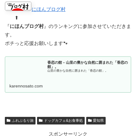
にほんブログ村
⬆︎
『
にほんブログ村
』のランキングに参加させていただきま
す。
ポチっと応援お願いします🐾
香恋の館 – 山里の豊かな自然に囲まれた「香恋の
館」。
山里の豊かな自然に囲まれた「香恋の館」。
karennosato.com
ふれぶるり旅
ドッグカフェ&お食事処
愛知県
スポンサーリンク