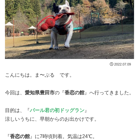
2022.07.09
こんにちは。ま〜ぶる です。
今回は、
愛知県豊田市
の『
香恋の館
』へ行ってきました。
目的は、『
パール君の初ドッグラン
』
涼しいうちに、早朝からのお出かけです。
『
香恋の館
』に7時頃到着。気温は24℃。