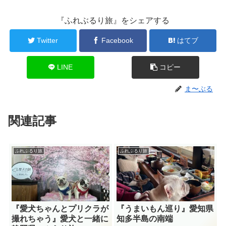
『ふれぶるり旅』をシェアする
Twitter
Facebook
はてブ
LINE
コピー
ま〜ぶる
関連記事
ふれぶるり旅
ふれぶるり旅
『愛犬ちゃんとプリクラが
『うまいもん巡り』愛知県
撮れちゃう』愛犬と一緒に
知多半島の南端