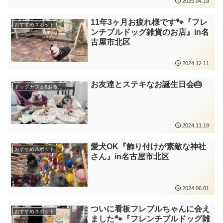
2025.04.19
11年3ヶ月お疲れ様です🐾『フレ
おすすめスポット
ンチブルドッグ雑貨のお店』in名
古屋市北区
2024.12.11
お友達とステキなお誕生日会🎂
ドッグカフェ&お食事処
2024.11.18
愛犬OK『飾り付けが素敵な神社
おすすめスポット
さん』in名古屋市北区
2024.06.01
ついに看板フレブルちゃんに会え
おすすめスポット
ました🐾『フレンチブルドッグ雑