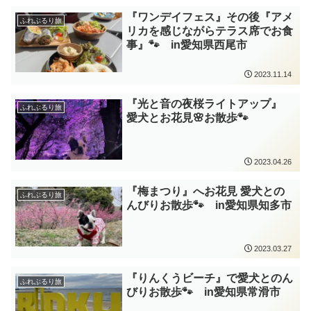
『ワンデイフェス』その後『アメ
ふれぶるり旅
リカを感じながらテラス席でお食
事』🐾 in愛知県西尾市
2023.11.14
『光と音の夜桜ライトアップ』
ふれぶるり旅
愛犬とお花見🌸お散歩🐾
2023.04.26
『梅まつり』へお花見 愛犬との
ふれぶるり旅
んびりお散歩🐾 in愛知県知多市
2023.03.27
『りんくうビーチ』で愛犬とのん
ふれぶるり旅
びりお散歩🐾 in愛知県常滑市