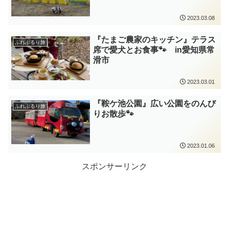
2023.03.08
『たまご農家のキッチン』テラス
ふれぶるり旅
席で愛犬とお食事🐾 in愛知県常
滑市
2023.03.01
『鞍ケ池公園』広い公園をのんび
ふれぶるり旅
りお散歩🐾
2023.01.06
スポンサーリンク